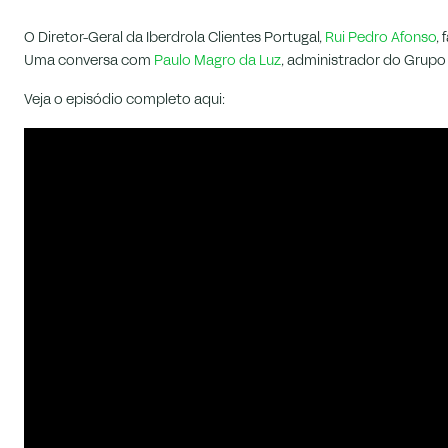
O Diretor-Geral da Iberdrola Clientes Portugal,
Rui Pedro Afonso
,
Uma conversa com
Paulo Magro da Luz
, administrador do Grupo
Veja o episódio completo aqui: