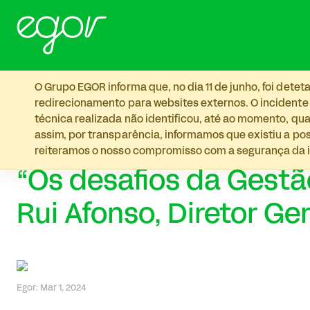
Skip to main content
O Grupo EGOR informa que, no dia 11 de junho, foi det
redirecionamento para websites externos. O incidente
técnica realizada não identificou, até ao momento, qua
assim, por transparência, informamos que existiu a p
reiteramos o nosso compromisso com a segurança da i
“Os desafios da Gestã
Rui Afonso, Diretor Ge
Egor: Mar 1, 2024