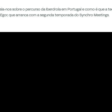
 fala-nos sobre o percurso da Iberdrola em Portugal e como é que a 
 Egor, que arranca com a segunda temporada do Synchro Meetings.