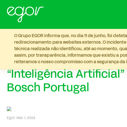
Skip to main content
O Grupo EGOR informa que, no dia 11 de junho, foi det
redirecionamento para websites externos. O incidente
técnica realizada não identificou, até ao momento, qua
assim, por transparência, informamos que existiu a p
reiteramos o nosso compromisso com a segurança da i
“Inteligência Artifici
Bosch Portugal
Egor: Mar 1, 2024