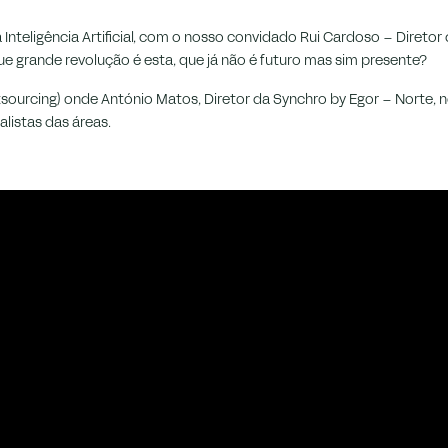
teligência Artificial, com o nosso convidado Rui Cardoso – Diretor
Que grande revolução é esta, que já não é futuro mas sim presente?
sourcing) onde António Matos, Diretor da Synchro by Egor – Norte, n
alistas das áreas.