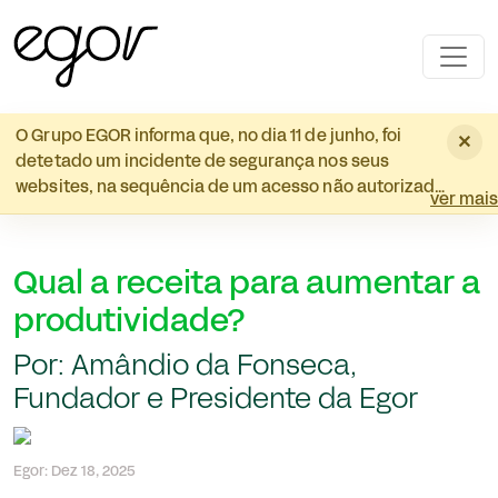
Skip to main content
O Grupo EGOR informa que, no dia 11 de junho, foi
×
detetado um incidente de segurança nos seus
websites, na sequência de um acesso não autorizado
ver mais
que originou o redirecionamento para websites
externos. O incidente foi prontamente contido e
foram implementadas medidas corretivas e
Qual a receita para aumentar a
adicionais de segurança. A análise técnica realizada
não identificou, até ao momento, qualquer evidência
produtividade?
de acesso, cópia, destruição, alteração ou utilização
Por: Amândio da Fonseca,
indevida de dados pessoais. Ainda assim, por
transparência, informamos que existiu a
Fundador e Presidente da Egor
possibilidade técnica de acesso a determinadas
bases de dados de candidatos. Lamentamos o
sucedido e reiteramos o nosso compromisso com a
Egor: Dez 18, 2025
segurança da informação e a proteção dos dados