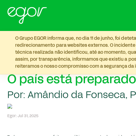
Skip to main content
O Grupo EGOR informa que, no dia 11 de junho, foi det
redirecionamento para websites externos. O incidente
técnica realizada não identificou, até ao momento, qua
assim, por transparência, informamos que existiu a p
reiteramos o nosso compromisso com a segurança da i
O país está preparado
Por: Amândio da Fonseca, P
Egor: Jul 31, 2025