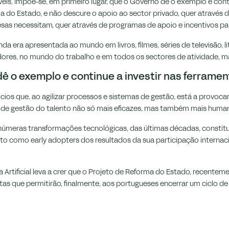
is, impõe-se, em primeiro lugar, que o Governo dê o exemplo e conti
 Estado, e não descure o apoio ao sector privado, quer através da
as necessitam, quer através de programas de apoio e incentivos par
 ainda era apresentada ao mundo em livros, filmes, séries de televisão
dores, no mundo do trabalho e em todos os sectores de atividade,
ê o exemplo e continue a investir nas ferrament
os que, ao agilizar processos e sistemas de gestão, está a provoc
de gestão do talento não só mais eficazes, mas também mais huma
úmeras transformações tecnológicas, das últimas décadas, constitui 
alento como early adopters dos resultados da sua participação interna
 Artificial leva a crer que o Projeto de Reforma do Estado, recentem
tas que permitirão, finalmente, aos portugueses encerrar um ciclo de