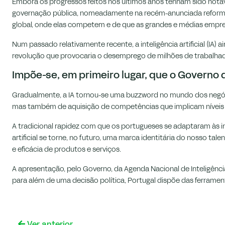
Embora os progressos feitos nos últimos anos tenham sido notáve
governação pública, nomeadamente na recém-anunciada reforma do
global, onde elas competem e de que as grandes e médias empres
Num passado relativamente recente, a inteligência artificial (IA)
revolução que provocaria o desemprego de milhões de trabalha
Impõe-se, em primeiro lugar, que o Governo d
Gradualmente, a IA tornou-se uma buzzword no mundo dos negóci
mas também de aquisição de competências que implicam níveis 
A tradicional rapidez com que os portugueses se adaptaram às in
artificial se torne, no futuro, uma marca identitária do nosso t
e eficácia de produtos e serviços.
A apresentação, pelo Governo, da Agenda Nacional de Inteligência
para além de uma decisão política, Portugal dispõe das ferramen