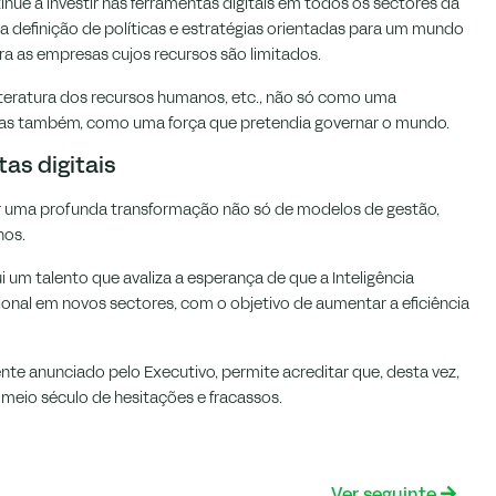
nue a investir nas ferramentas digitais em todos os sectores da
 definição de políticas e estratégias orientadas para um mundo
a as empresas cujos recursos são limitados.
, literatura dos recursos humanos, etc., não só como uma
 mas também, como uma força que pretendia governar o mundo.
as digitais
ar uma profunda transformação não só de modelos de gestão,
nos.
um talento que avaliza a esperança de que a Inteligência
cional em novos sectores, com o objetivo de aumentar a eficiência
ente anunciado pelo Executivo, permite acreditar que, desta vez,
 meio século de hesitações e fracassos.