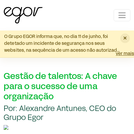
Skip to main content
O Grupo EGOR informa que, no dia 11 de junho, foi
×
detetado um incidente de segurança nos seus
websites, na sequência de um acesso não autorizado
ver mais
que originou o redirecionamento para websites
externos. O incidente foi prontamente contido e
foram implementadas medidas corretivas e
Gestão de talentos: A chave
adicionais de segurança. A análise técnica realizada
não identificou, até ao momento, qualquer evidência
para o sucesso de uma
de acesso, cópia, destruição, alteração ou utilização
organização
indevida de dados pessoais. Ainda assim, por
transparência, informamos que existiu a
Por: Alexandre Antunes, CEO do
possibilidade técnica de acesso a determinadas
Grupo Egor
bases de dados de candidatos. Lamentamos o
sucedido e reiteramos o nosso compromisso com a
segurança da informação e a proteção dos dados