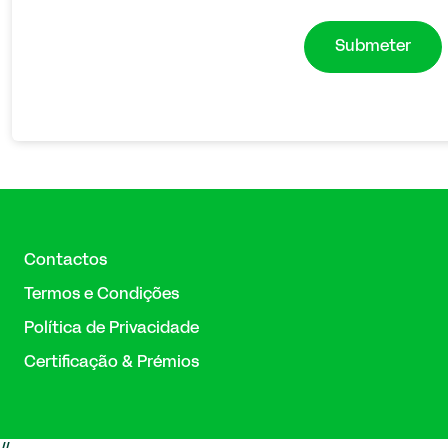
Politica
de
Privacidade
das
Empresas
Grupo
EGOR
*
Contactos
Termos e Condições
Política de Privacidade
Certificação & Prémios