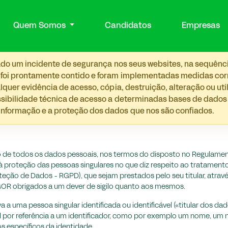
Quem Somos
Candidatos
Empresas
etado um incidente de segurança nos seus websites, na sequênc
 foi prontamente contido e foram implementadas medidas corre
lquer evidência de acesso, cópia, destruição, alteração ou ut
ossibilidade técnica de acesso a determinadas bases de dado
nformação e a proteção dos dados que nos são confiados.
o de todos os dados pessoais, nos termos do disposto no Regulamen
vo à proteção das pessoas singulares no que diz respeito ao tratament
eção de Dados - RGPD), que sejam prestados pelo seu titular, atravé
GOR obrigados a um dever de sigilo quanto aos mesmos.
 uma pessoa singular identificada ou identificável («titular dos dad
al por referência a um identificador, como por exemplo um nome, um 
os específicos da identidade.