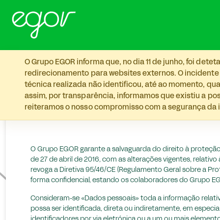
Skip to main content
O Grupo EGOR informa que, no dia 11 de junho, foi det
redirecionamento para websites externos. O incidente
técnica realizada não identificou, até ao momento, qua
assim, por transparência, informamos que existiu a p
reiteramos o nosso compromisso com a segurança da i
Canal de Denúncia
O Grupo EGOR garante a salvaguarda do direito à proteçã
de 27 de abril de 2016, com as alterações vigentes, relati
revoga a Diretiva 95/46/CE (Regulamento Geral sobre a Prot
forma confidencial, estando os colaboradores do Grupo E
Consideram-se «Dados pessoais» toda a informação relativa a
possa ser identificada, direta ou indiretamente, em especi
identificadores por via eletrónica ou a um ou mais element