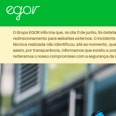
Skip to main content
O Grupo EGOR informa que, no dia 11 de junho, foi det
redirecionamento para websites externos. O incidente
técnica realizada não identificou, até ao momento, qua
assim, por transparência, informamos que existiu a p
reiteramos o nosso compromisso com a segurança da i