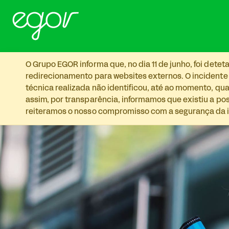
Skip to main content
O Grupo EGOR informa que, no dia 11 de junho, foi det
redirecionamento para websites externos. O incidente
técnica realizada não identificou, até ao momento, qua
assim, por transparência, informamos que existiu a p
reiteramos o nosso compromisso com a segurança da i