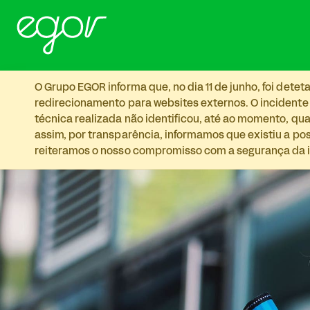
Skip to main content
O Grupo EGOR informa que, no dia 11 de junho, foi det
redirecionamento para websites externos. O incidente
técnica realizada não identificou, até ao momento, qua
assim, por transparência, informamos que existiu a p
reiteramos o nosso compromisso com a segurança da i