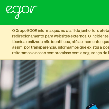
Skip to main content
O Grupo EGOR informa que, no dia 11 de junho, foi det
redirecionamento para websites externos. O incidente
técnica realizada não identificou, até ao momento, qua
assim, por transparência, informamos que existiu a p
reiteramos o nosso compromisso com a segurança da i