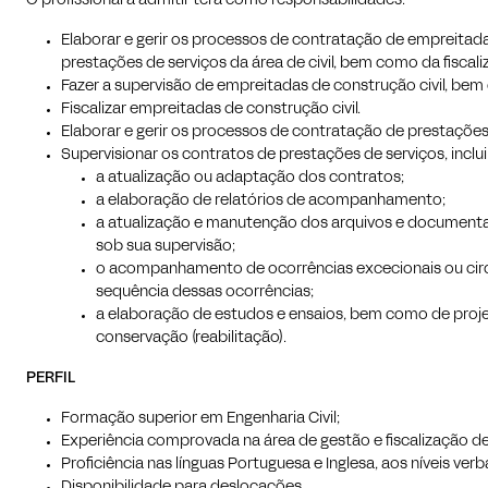
O profissional a admitir terá como responsabilidades:
Elaborar e gerir os processos de contratação de empreitada
prestações de serviços da área de civil, bem como da fisca
Fazer a supervisão de empreitadas de construção civil, be
Fiscalizar empreitadas de construção civil.
Elaborar e gerir os processos de contratação de prestações
Supervisionar os contratos de prestações de serviços, incl
a atualização ou adaptação dos contratos;
a elaboração de relatórios de acompanhamento;
a atualização e manutenção dos arquivos e documentaç
sob sua supervisão;
o acompanhamento de ocorrências excecionais ou circu
sequência dessas ocorrências;
a elaboração de estudos e ensaios, bem como de proj
conservação (reabilitação).
PERFIL
Formação superior em Engenharia Civil;
Experiência comprovada na área de gestão e fiscalização de
Proficiência nas línguas Portuguesa e Inglesa, aos níveis verba
Disponibilidade para deslocações.