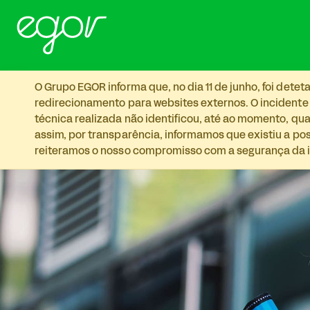
Skip to main content
O Grupo EGOR informa que, no dia 11 de junho, foi det
redirecionamento para websites externos. O incidente
técnica realizada não identificou, até ao momento, qua
assim, por transparência, informamos que existiu a p
reiteramos o nosso compromisso com a segurança da i